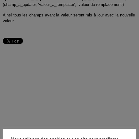
(champ_à_updater, ‘valeur_à_remplacer’, ‘valeur de remplacement’)
Ainsi tous les champs ayant la valeur seront mis à jour avec la nouvelle
valeur.