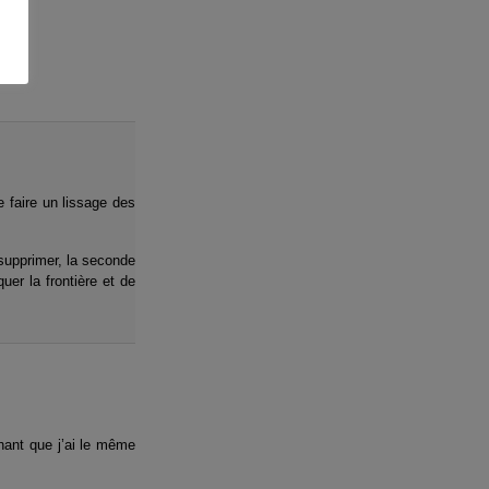
e faire un lissage des
 supprimer, la seconde
quer la frontière et de
chant que j’ai le même