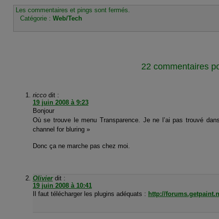
Les commentaires et pings sont fermés.
Catégorie :
Web/Tech
22 commentaires pou
ricco
dit :
19 juin 2008 à 9:23
Bonjour
Où se trouve le menu Transparence. Je ne l’ai pas trouvé dans
channel for bluring »
Donc ça ne marche pas chez moi.
Olivier
dit :
19 juin 2008 à 10:41
Il faut télécharger les plugins adéquats :
http://forums.getpaint.