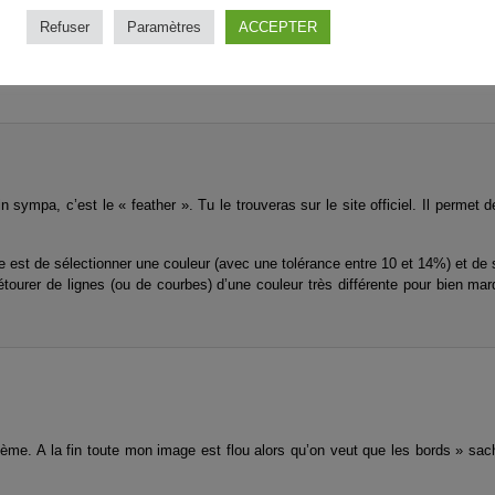
e lasso à main levée .dommage qu’il n’existe pas le lasso à droite (polygonal)
Refuser
Paramètres
ACCEPTER
d’aide en français sur votre site . merci de vos réponses .
 sympa, c’est le « feather ». Tu le trouveras sur le site officiel. Il permet d
re est de sélectionner une couleur (avec une tolérance entre 10 et 14%) et de
à détourer de lignes (ou de courbes) d’une couleur très différente pour bien mar
roblème. A la fin toute mon image est flou alors qu’on veut que les bords » sa