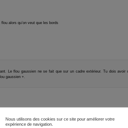
t flou alors qu’on veut que les bords
nt. Le flou gaussien ne se fait que sur un cadre extérieur. Tu dois avoir 
lou gaussien +.
Nous utilisons des cookies sur ce site pour améliorer votre
r ex, elle existe sur Photofiltre , très pratique .
expérience de navigation.