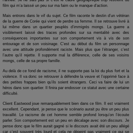
film qui m’a laissé un peu sur ma faim ou le manque d’action.
Mais entrons dans le vif du sujet. Ce film raconte le destin d’un vétéran
de la guerre de Corée qui vient de perdre sa femme. Il se retrouve livré à
lui même dans un quartier peuplés d’immigrés mongs. La guerre a
visiblement laissé des traces profondes sur sa mentalité avec des
conséquences importantes sur son comportement vis à vis de son
entourage et de son voisinage. C’est au début du film un personnage
avec une attitude profondément raciste. Mais plus que l’étranger, c’est
l’autre qu’il rejette. Il supporte mal la différence, celle de ses voisins
mongs, celle de sa propre famille.
Au delà de ce fond de racisme, il ne supporte pas la loi du plus fort et la
violence. Il va donc se retrouver à défendre la veuve et l’opprimé face à
des petites frappes bien qu’ils soient étrangers. Ceci va faire de lui un
héros dans son quartier. Il finira par endosser ce statut avec une certaine
difficulté.
Client Eastwood joue remarquablement bien dans ce film. Il est vraiment
excellent. Cependant, je pense que le scénario aurait pu être un peu plus
travaillé. Le racisme de cet homme semble profond lorsqu’on l’écoute
parler. Son comportement est un peu en décalage avec son discours. Je
pense donc que le film aurait gagné si le discours avait été un peu allégé
car c’est souvent très lourd et cela ne dépeint pas vraiment ce qui se