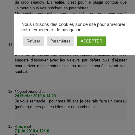
du drop shadow. En réalité, c’est pour le plugin contour que
j’aimerai vous voir préciser les paramètres.
Ma question pour cabossage vient du fait que je n’arrive pas à
trouver dans la longue liste des plgin téléchargés, le plugin
Nous utilisons des cookies sur ce site pour améliorer
dent.
votre expérience de navigation.
Refuser
Paramètres
ACCEPTER
Olivier
dit :
24 février 2010 à 14:16
En effet, je n’avais pas précisé les valeurs à utiliser. Je vous
suggère d’essayer avec les valeurs par défaut puis d’ajuster
pour arriver à un contour plus ou moins marqué suivant vos
souhaits.
Huguet René
dit :
24 février 2010 à 14:20
Je vous remercie : pour mes 80 ans je désirais faire un cadeau
(poëme) à mes petites filles sur un parchemin.
André
dit :
7 juin 2010 à 12:10