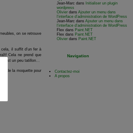
Jean-Marc
dans
Initialiser un plugin
wordpress
Olivier
dans
Ajouter un menu dans
l’interface d’administration de WordPress
Jean-Marc
dans
Ajouter un menu dans
l’interface d’administration de WordPress
Flex
dans
Paint.NET
 meubles, on se retrouve
Flex
dans
Paint.NET
Olivier
dans
Paint.NET
la, il suffit d’un fer à
raît! Cela ne prend que
Navigation
ire est un peu tatillon…
oils de la moquette pour
Contactez-moi
A propos