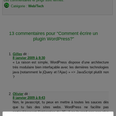
Les commentaires et pings sont fermés.
Catégorie :
Web/Tech
13 commentaires pour “Comment écrire un
plugin WordPress?”
Gilles
dit :
8 janvier 2009 à 8:30
« La raison est simple, WordPress dispose d’une architecture
très modulaire bien interfaçable avec les dernières technologies
java (notamment le jQuery et l’Ajax) » => JavaScript plutôt non
?
Olivier
dit :
8 janvier 2009 à 8:43
Non, le javascript, tu peux en mettre à toutes les sauces dès
que tu fais des sites webs. WordPress ne facilite pas
particulièrement l’intégration du JS, il ne la rend pas non plus