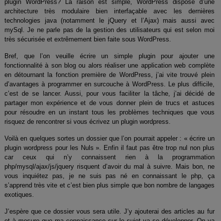
plugin WordPress? La raison est simple, WordPress dispose d’une
architecture très modulaire bien interfaçable avec les dernières
technologies java (notamment le jQuery et l’Ajax) mais aussi avec
mySql. Je ne parle pas de la gestion des utilisateurs qui est selon moi
très sécurisée et extrêmement bien faite sous WordPress.
Bref, que l’on veuille écrire un simple plugin pour ajouter une
fonctionnalité à son blog ou alors réaliser une application web complète
en détournant la fonction première de WordPress, j’ai vite trouvé plein
d’avantages à programmer en surcouche à WordPress. Le plus difficile,
c’est de se lancer. Aussi, pour vous faciliter la tâche, j’ai décidé de
partager mon expérience et de vous donner plein de trucs et astuces
pour résoudre en un instant tous les problèmes techniques que vous
risquez de rencontrer si vous écrivez un plugin wordpress.
Voilà en quelques sortes un dossier que l’on pourrait appeler : « écrire un
plugin wordpress pour les Nuls ». Enfin il faut pas être trop nul non plus
car ceux qui n’y connaissent rien à la programmation
php/mysql/ajax/js/jquery risquent d’avoir du mal à suivre. Mais bon, ne
vous inquiétez pas, je ne suis pas né en connaissant le php, ça
s’apprend très vite et c’est bien plus simple que bon nombre de langages
exotiques.
J’espère que ce dossier vous sera utile. J’y ajouterai des articles au fur
et à mesure que ma connaissance sur le sujet va se développer. On va