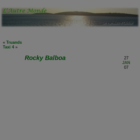
«
Truands
Taxi 4
»
Rocky Balboa
27
JAN
07