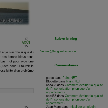
Suivre le blog
17
AOÛT
15
Suivre @bloglautremonde
 et je n’ai choisi que du
t des écrans bleus sous
 bas mot pour avoir une
Commentaires
uste pour lui fournir le
possibilité d’un problème
garou
dans
Paint.NET
Blopette
dans
Paint.NET
abc458
dans
Comment évaluer la qualité
de l’insonorisation phonique d’un
appartement?
abc458
dans
Comment évaluer la qualité
de l’insonorisation phonique d’un
appartement?
Jean-Marc
dans
Initialiser un plugin
15