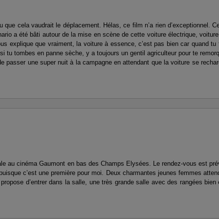
u que cela vaudrait le déplacement. Hélas, ce film n’a rien d’exceptionnel. Ce
ario a été bâti autour de la mise en scène de cette voiture électrique, voiture p
us explique que vraiment, la voiture à essence, c’est pas bien car quand t
 si tu tombes en panne sèche, y a toujours un gentil agriculteur pour te remor
 de passer une super nuit à la campagne en attendant que la voiture se rechar
ondiale au cinéma Gaumont en bas des Champs Elysées. Le rendez-vous est pré
uisque c’est une première pour moi. Deux charmantes jeunes femmes attende
 propose d’entrer dans la salle, une très grande salle avec des rangées bi
.