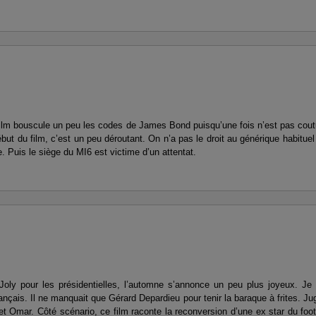
Ce film bouscule un peu les codes de James Bond puisqu’une fois n’est pas cou
ébut du film, c’est un peu déroutant. On n’a pas le droit au générique habitu
Puis le siège du MI6 est victime d’un attentat.
ly pour les présidentielles, l’automne s’annonce un peu plus joyeux. Je 
nçais. Il ne manquait que Gérard Depardieu pour tenir la baraque à frites. Ju
 Omar. Côté scénario, ce film raconte la reconversion d’une ex star du foo