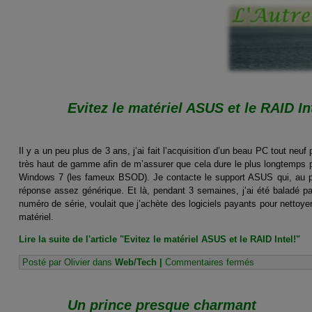
Evitez le matériel ASUS et le RAID In
Il y a un peu plus de 3 ans, j’ai fait l’acquisition d’un beau PC tout neu
très haut de gamme afin de m’assurer que cela dure le plus longtemps
Windows 7 (les fameux BSOD). Je contacte le support ASUS qui, au pa
réponse assez générique. Et là, pendant 3 semaines, j’ai été baladé par
numéro de série, voulait que j’achète des logiciels payants pour nettoyer 
matériel.
Lire la suite de l'article "Evitez le matériel ASUS et le RAID Intel!"
sur
Posté par Olivier dans
Web/Tech
|
Commentaires fermés
Evitez
le
matériel
Un prince presque charmant
ASUS