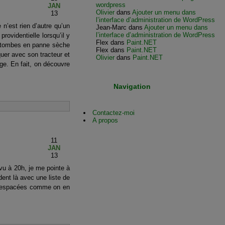
wordpress
JAN
Olivier
dans
Ajouter un menu dans
13
l’interface d’administration de WordPress
 n’est rien d’autre qu’un
Jean-Marc
dans
Ajouter un menu dans
l’interface d’administration de WordPress
rovidentielle lorsqu’il y
Flex
dans
Paint.NET
u tombes en panne sèche
Flex
dans
Paint.NET
quer avec son tracteur et
Olivier
dans
Paint.NET
ge. En fait, on découvre
Navigation
Contactez-moi
A propos
11
JAN
13
vu à 20h, je me pointe à
nt là avec une liste de
en espacées comme on en