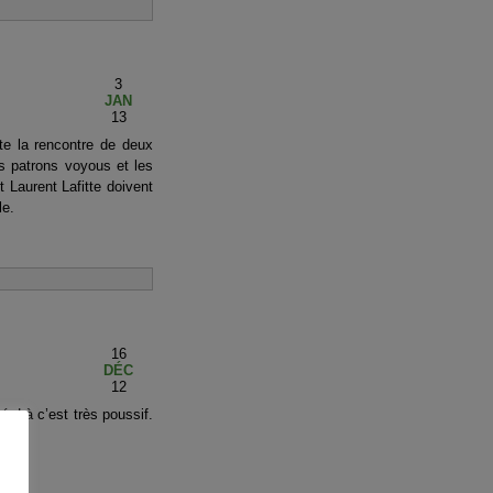
3
JAN
13
te la rencontre de deux
es patrons voyous et les
 Laurent Lafitte doivent
le.
16
DÉC
12
é. Là c’est très poussif.