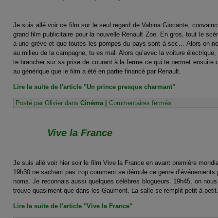
et
le
RAID
Intel!
Je suis allé voir ce film sur le seul regard de Vahina Giocante, convainc
grand film publicitaire pour la nouvelle Renault Zoe. En gros, tout le scén
a une grève et que toutes les pompes du pays sont à sec… Alors on no
au milieu de la campagne, tu es mal. Alors qu’avec la voiture électrique,
te brancher sur sa prise de courant à la ferme ce qui te permet ensuite
au générique que le film a été en partie financé par Renault.
Lire la suite de l'article "Un prince presque charmant"
sur
Posté par Olivier dans
Cinéma
|
Commentaires fermés
Un
prince
presque
Vive la France
charmant
Je suis allé voir hier soir le film Vive la France en avant première m
19h30 ne sachant pas trop comment se déroule ce genre d’événements p
noms. Je reconnais aussi quelques célèbres blogueurs. 19h45, on nous
trouve quasiment que dans les Gaumont. La salle se remplit petit à petit
Lire la suite de l'article "Vive la France"