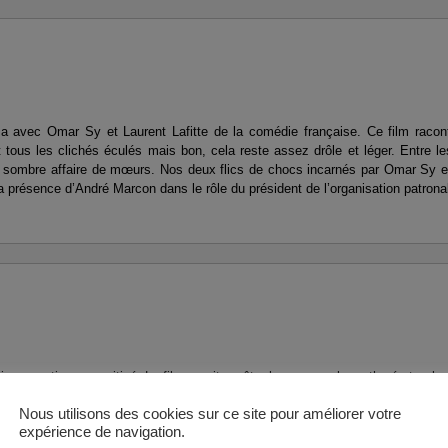
a avec Omar Sy et Laurent Lafitte de la comédie française. Ce film racon
tous les clichés éculés mais bon, cela reste assez drôle et léger. Entre l
e sombre affaire de mœurs. Nos deux flics de chocs incarnés par Omar Sy et
 présence d’André Marcon dans le rôle du président de l’organisation patrona
uis ressorti assez mitigé. Le film aurait pu être beaucoup plus rythmé et enlev
an à la fin des années 70. Le film est assez binaire.
Nous utilisons des cookies sur ce site pour améliorer votre
expérience de navigation.