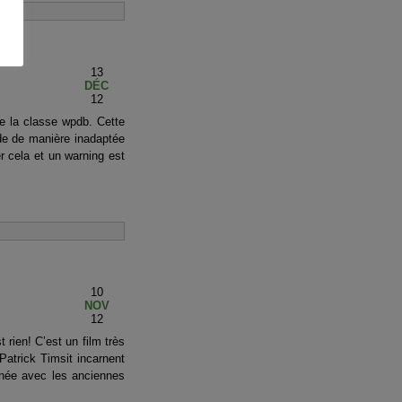
13
DÉC
12
e la classe wpdb. Cette
de de manière inadaptée
r cela et un warning est
10
NOV
12
rien! C’est un film très
Patrick Timsit incarnent
urnée avec les anciennes