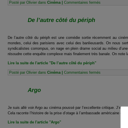
sur
Posté par Olivier dans
Cinéma
|
Commentaires fermés
Vive
la
France
De l’autre côté du périph
De l’autre côté du périph est une comédie sortie récemment au ciném
mondes, celui des parisiens avec celui des banlieusards. On nous sert 
syndicalistes corrompus, on nage en plein drame social au milieu d’un
résoudre cette enquête complexe mais finalement très banale. On note la
Lire la suite de l'article "De l’autre côté du périph"
sur
Posté par Olivier dans
Cinéma
|
Commentaires fermés
De
l’autre
côté
Argo
du
périph
Je suis allé voir Argo au cinéma poussé par l’excellente critique. J’en s
Cela raconte l’histoire de la prise d’otage à l’ambassade américaine en Ir
Lire la suite de l'article "Argo"