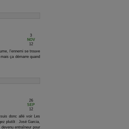
3
NOV
12
tume, l’ennemi se trouve
el mais ça démarre quand
26
SEP
12
suis donc allé voir Les
gez plutôt : José Garcia,
t devenu entraîneur pour