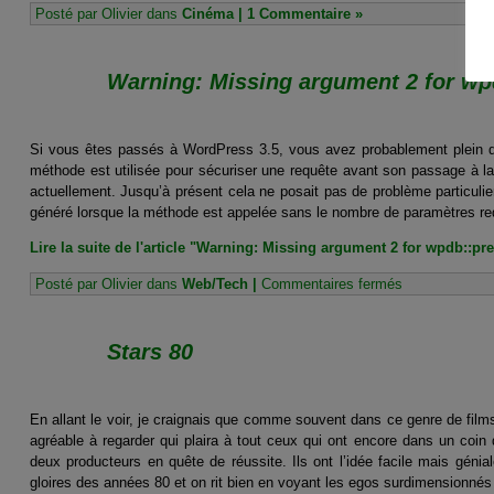
Posté par Olivier dans
Cinéma
|
1 Commentaire »
Warning: Missing argument 2 for wp
Si vous êtes passés à WordPress 3.5, vous avez probablement plein d’
méthode est utilisée pour sécuriser une requête avant son passage à 
actuellement. Jusqu’à présent cela ne posait pas de problème particuli
généré lorsque la méthode est appelée sans le nombre de paramètres re
Lire la suite de l'article "Warning: Missing argument 2 for wpdb::pre
sur
Posté par Olivier dans
Web/Tech
|
Commentaires fermés
Warning:
Missing
argument
Stars 80
2
for
wpdb::prepare(
En allant le voir, je craignais que comme souvent dans ce genre de films
agréable à regarder qui plaira à tout ceux qui ont encore dans un coin
deux producteurs en quête de réussite. Ils ont l’idée facile mais génia
gloires des années 80 et on rit bien en voyant les egos surdimensionnés d