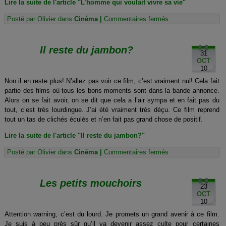
Lire la suite de l'article "L’homme qui voulait vivre sa vie"
sur
Posté par Olivier dans
Cinéma
|
Commentaires fermés
L’homme
qui
voulait
Il reste du jambon?
vivre
31
sa
OCT
vie
10
Non il en reste plus! N’allez pas voir ce film, c’est vraiment nul! Cela fait
partie des films où tous les bons moments sont dans la bande annonce.
Alors on se fait avoir, on se dit que cela a l’air sympa et en fait pas du
tout, c’est très lourdingue. J’ai été vraiment très déçu. Ce film reprend
tout un tas de clichés éculés et n’en fait pas grand chose de positif.
Lire la suite de l'article "Il reste du jambon?"
sur
Posté par Olivier dans
Cinéma
|
Commentaires fermés
Il
reste
du
Les petits mouchoirs
jambon?
23
OCT
10
Attention warning, c’est du lourd. Je promets un grand avenir à ce film.
Je suis à peu près sûr qu’il va devenir assez culte pour certaines