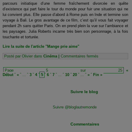
parcours initiatique d’une femme fraîchement divorcée en quête
d’existence qui part faire le tour du monde pour fuir une situation qui ne
lui convient plus. Elle passe d’abord à Rome puis en Inde et termine son
voyage à Bali. Le gros avantage de ce film, c’est qu’il vous fait voyager
pendant 2h sans quitter Paris. On en prend plein la vue sur l’ambiance et
les paysages. Julia Roberts incarne très bien son personnage, à la fois
touchante et torturée.
Lire la suite de l'article "Mange prie aime"
sur
Posté par Olivier dans
Cinéma
|
Commentaires fermés
Mange
prie
aime
Page 5 sur 25
«
Début
«
...
3
4
5
6
7
...
10
20
...
»
Fin »
Suivre le blog
Suivre @bloglautremonde
Commentaires