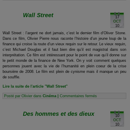
The
social
network
Wall Street
17
OCT
10
Wall Street : l’argent ne dort jamais, c’est le dernier film d’Oliver Stone.
Dans ce film, Olivier Pierre nous raconte l’histoire d’un jeune loup de la
finance qui croise la route d’un vieux requin sur le retour. Le vieux requin,
c’est Michael Douglas et il faut bien dire qu’il est magistral dans son
interprétation. Ce film est intéressant pour le point de vue qu’il donne sur
le petit monde de la finance de New York. On y voit comment quelques
personnes jouent avec la vie de l’humanité en plein coeur de la crise
boursière de 2008. Le film est plein de cynisme mais il manque un peu
de souffle.
Lire la suite de l'article "Wall Street"
sur
Posté par Olivier dans
Cinéma
|
Commentaires fermés
Wall
Street
Des hommes et des dieux
10
OCT
10