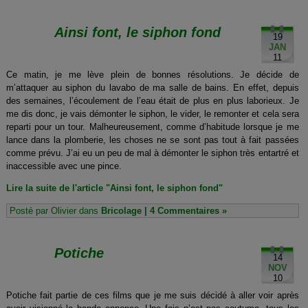
chance
de
Ainsi font, le siphon fond
ma
19
vie
JAN
11
Ce matin, je me lève plein de bonnes résolutions. Je décide de
m’attaquer au siphon du lavabo de ma salle de bains. En effet, depuis
des semaines, l’écoulement de l’eau était de plus en plus laborieux. Je
me dis donc, je vais démonter le siphon, le vider, le remonter et cela sera
reparti pour un tour. Malheureusement, comme d’habitude lorsque je me
lance dans la plomberie, les choses ne se sont pas tout à fait passées
comme prévu. J’ai eu un peu de mal à démonter le siphon très entartré et
inaccessible avec une pince.
Lire la suite de l'article "Ainsi font, le siphon fond"
Posté par Olivier dans
Bricolage
|
4 Commentaires »
Potiche
14
NOV
10
Potiche fait partie de ces films que je me suis décidé à aller voir après