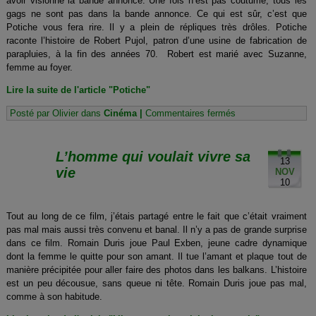
avoir visionné la bande annonce. Une fois n’est pas coutume, tous les
gags ne sont pas dans la bande annonce. Ce qui est sûr, c’est que
Potiche vous fera rire. Il y a plein de répliques très drôles. Potiche
raconte l’histoire de Robert Pujol, patron d’une usine de fabrication de
parapluies, à la fin des années 70. Robert est marié avec Suzanne,
femme au foyer.
Lire la suite de l'article "Potiche"
sur
Posté par Olivier dans
Cinéma
|
Commentaires fermés
Potiche
L’homme qui voulait vivre sa
13
vie
NOV
10
Tout au long de ce film, j’étais partagé entre le fait que c’était vraiment
pas mal mais aussi très convenu et banal. Il n’y a pas de grande surprise
dans ce film. Romain Duris joue Paul Exben, jeune cadre dynamique
dont la femme le quitte pour son amant. Il tue l’amant et plaque tout de
manière précipitée pour aller faire des photos dans les balkans. L’histoire
est un peu décousue, sans queue ni tête. Romain Duris joue pas mal,
comme à son habitude.