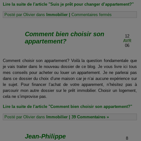
Lire la suite de l'article "Suis je prêt pour changer d’appartement?"
sur
Posté par Olivier dans
Immobilier
|
Commentaires fermés
Suis
je
prêt
Comment bien choisir son
pour
12
changer
appartement?
AVR
d’appartement?
06
Comment choisir son appartement? Voilà la question fondamentale que
je vais traiter dans le nouveau dossier de ce blog. Je vous livre ici tous
mes conseils pour acheter ou louer un appartement. Je ne parlerai pas
dans ce dossier du choix d’une maison car je n’ai aucune expérience sur
le sujet. Pour financer l’achat de votre apparement, n’hésitez pas à
parcourir mon autre dossier sur le prêt immobilier. Choisir un logement,
cela ne s’improvise pas.
Lire la suite de l'article "Comment bien choisir son appartement?"
Posté par Olivier dans
Immobilier
|
39 Commentaires »
Jean-Philippe
8