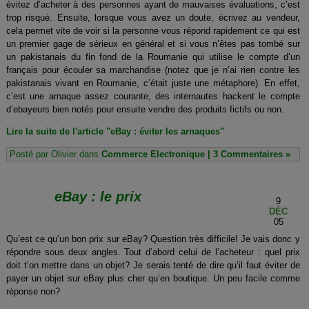
évitez d’acheter à des personnes ayant de mauvaises évaluations, c’est
trop risqué. Ensuite, lorsque vous avez un doute, écrivez au vendeur,
cela permet vite de voir si la personne vous répond rapidement ce qui est
un premier gage de sérieux en général et si vous n’êtes pas tombé sur
un pakistanais du fin fond de la Roumanie qui utilise le compte d’un
français pour écouler sa marchandise (notez que je n’ai rien contre les
pakistanais vivant en Roumanie, c’était juste une métaphore). En effet,
c’est une arnaque assez courante, des internautes hackent le compte
d’ebayeurs bien notés pour ensuite vendre des produits fictifs ou non.
Lire la suite de l'article "eBay : éviter les arnaques"
Posté par Olivier dans
Commerce Electronique
|
3 Commentaires »
eBay : le prix
9
DÉC
05
Qu’est ce qu’un bon prix sur eBay? Question très difficile! Je vais donc y
répondre sous deux angles. Tout d’abord celui de l’acheteur : quel prix
doit t’on mettre dans un objet? Je serais tenté de dire qu’il faut éviter de
payer un objet sur eBay plus cher qu’en boutique. Un peu facile comme
réponse non?