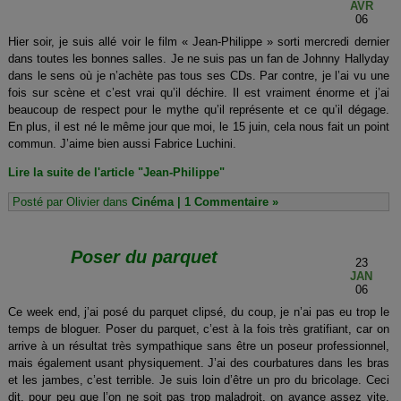
AVR
06
Hier soir, je suis allé voir le film « Jean-Philippe » sorti mercredi dernier
dans toutes les bonnes salles. Je ne suis pas un fan de Johnny Hallyday
dans le sens où je n’achète pas tous ses CDs. Par contre, je l’ai vu une
fois sur scène et c’est vrai qu’il déchire. Il est vraiment énorme et j’ai
beaucoup de respect pour le mythe qu’il représente et ce qu’il dégage.
En plus, il est né le même jour que moi, le 15 juin, cela nous fait un point
commun. J’aime bien aussi Fabrice Luchini.
Lire la suite de l'article "Jean-Philippe"
Posté par Olivier dans
Cinéma
|
1 Commentaire »
Poser du parquet
23
JAN
06
Ce week end, j’ai posé du parquet clipsé, du coup, je n’ai pas eu trop le
temps de bloguer. Poser du parquet, c’est à la fois très gratifiant, car on
arrive à un résultat très sympathique sans être un poseur professionnel,
mais également usant physiquement. J’ai des courbatures dans les bras
et les jambes, c’est terrible. Je suis loin d’être un pro du bricolage. Ceci
dit, pour peu que l’on ne soit pas trop maladroit, on avance assez vite.