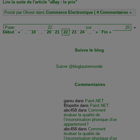
Lire la suite de l'article "eBay : le prix"
Posté par Olivier dans
Commerce Electronique
|
4 Commentaires »
Page 22 sur 25
«
Début
«
...
10
...
20
21
22
23
24
...
»
Fin »
Suivre le blog
Suivre @bloglautremonde
Commentaires
garou
dans
Paint.NET
Blopette
dans
Paint.NET
abc458
dans
Comment
évaluer la qualité de
l’insonorisation phonique d’un
appartement?
abc458
dans
Comment
évaluer la qualité de
l’insonorisation phonique d’un